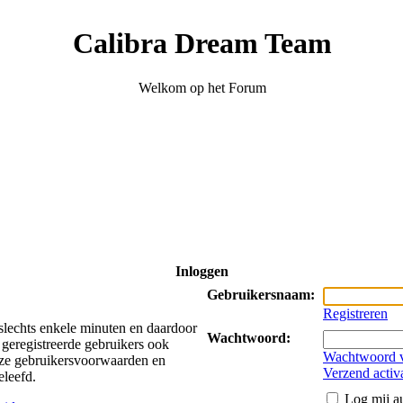
Calibra Dream Team
Welkom op het Forum
Inloggen
Gebruikersnaam:
Registreren
 slechts enkele minuten en daardoor
Wachtwoord:
 geregistreerde gebruikers ook
Wachtwoord v
onze gebruikersvoorwaarden en
Verzend activ
eleefd.
Log mij au