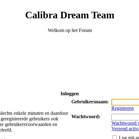
Calibra Dream Team
Welkom op het Forum
Inloggen
Gebruikersnaam:
Registreren
 slechts enkele minuten en daardoor
Wachtwoord:
 geregistreerde gebruikers ook
Wachtwoord v
onze gebruikersvoorwaarden en
Verzend activ
eleefd.
Log mij au