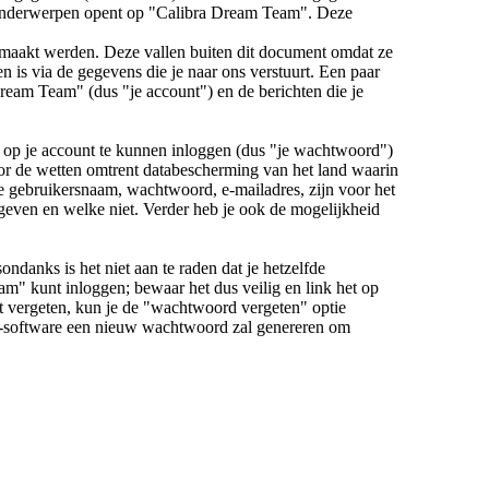
 onderwerpen opent op "Calibra Dream Team". Deze
maakt werden. Deze vallen buiten dit document omdat ze
s via de gegevens die je naar ons verstuurt. Een paar
Dream Team" (dus "je account") en de berichten die je
op je account te kunnen inloggen (dus "je wachtwoord")
oor de wetten omtrent databescherming van het land waarin
je gebruikersnaam, wachtwoord, e-mailadres, zijn voor het
gegeven en welke niet. Verder heb je ook de mogelijkheid
ndanks is het niet aan te raden dat je hetzelfde
m" kunt inloggen; bewaar het dus veilig en link het op
t vergeten, kun je de "wachtwoord vergeten" optie
BB-software een nieuw wachtwoord zal genereren om