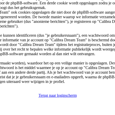
door de phpBB-software. Een derde cookie wordt opgeslagen zodra je
hoogt dus het gebruiksgemak.
 Team" ook cookies opgeslagen die niet door de phpBB-software aange
genereerd worden. De tweede manier waarop we informatie verzamelen i
ieme gebruiker (dus "anonieme berichten"), je registreren op "Calibra 
berichten").
 kunnen identificeren (dus "je gebruikersnaam"), een wachtwoord om 
. De informatie van je account op "Calibra Dream Team" is beschermd d
wordt door "Calibra Dream Team" tijdens het registratieproces, buiten 
 jij over het recht te bepalen welke informatie publiekelijk wordt weer
 phpBB-software gemaakt worden al dan niet wilt ontvangen.
emaakt worden), waardoor het op een veilige manier is opgeslagen. Deso
htwoord is het middel waarmee je op je account op "Calibra Dream Tea
an een andere derde partij. Als je het wachtwoord van je account ben
reist dat je je gebruikersnaam en e-mailadres opgeeft, waarna de php
n uiteraard weer wijzigen in je profiel.
Terug naar loginscherm