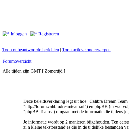
Inloggen
Registreren
Toon onbeantwoorde berichten
|
Toon actieve onderwerpen
Forumoverzicht
Alle tijden zijn GMT [ Zomertijd ]
Deze beleidsverklaring legt uit hoe "Calibra Dream Team" 
"http://forum.calibradreamteam.nl") en phpBB (in wat v
"phpBB Teams") omgaan met de informatie die tijdens je 
Je informatie wordt op 2 manieren bijgehouden. Ten eers
zijn kleine tekstbestandjes die in de tijdelijke bestande