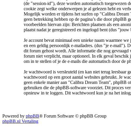
(de "session-id"), deze worden automatisch toegewezen 
cookie zegt welke onderwerpen je al gelezen hebt en ver
Mogelijk worden er tijdens het surfen op "Calibra Dream
geen betrekking hebben op de pagina’s die door phpBB ge
voorbeelden hiervan zijn: Berichten plaatsen als een anon
plaatst nadat je geregistreerd en ingelogd bent (dus "jouw 
Je account bevat minimaal een unieke naam waarmee we je
en een geldig persoonlijk e-mailadres. (dus "je e-mail")
dit forum gehost wordt. Alle informatie die nog gevraagd 
forum niet verplicht, maar optioneel. In elk geval beschik
om in te stellen of je de e-mails die automatisch door de
Je wachtwoord is versleuteld (en kan niet terug leesbaar g
wachtwoord op een groot aantal websites gebruikt. Je wac
geen enkele manier aan "Calibra Dream Team", phpBB of a
gebruiken die de phpBB-software voorziet. Dit proces ve
opnieuw in te loggen. Dit wachtwoord kun je na het inlogge
Powered by
phpBB
® Forum Software © phpBB Group
phpBB.nl Vertaling