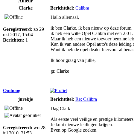
Auteur
Clarke
Berichttitel:
Calibra
Hallo allemaal,
ik ben Clarke. ik ben nieuw op deze forum.
Geregistreerd:
zo 29
ik heb een witte Opel Calibra met een 2.0 L 
okt 2017, 15:04
Maar ik heb een nieuwe toevoer benzine lei
Berichten:
1
Kan ik van andere Opel auto's deze leiding 
Want ik heb de opel dealer hiervoor al ben
Ik hoor graag van jullie,
gr. Clarke
Omhoog
jurekje
Berichttitel:
Re: Calibra
Dag Clark
Als eerste veel veilige en prettige kilometers
Je kunt nieuwe leidingen krijgen.
Geregistreerd:
wo 28
Even op Google zoeken.
jul 2010, 21:53